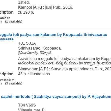
1st ed.
Karnool [A.P.] : [s.n] Pub., 2016.
cription
xi, 190 p.
lable at
ry
(1 available)
moggalu toli padya samkalanam by Koppaada Srinivasarao
Koppaada.
T81 S31A
Srinivasarao, Koppaada.
శ్రీనివాసరావు, కొప్పాడ.
Aravirisina moggalu toli padya samkalanam by Kopp
అరవిరిసిన మొగ్గలు తొలి పద్య సంకలనం by కొప్పాడ శ్రీనివాస
Bimavaram [A.P.] : Suryateja apset printers, Pub., 20
cription
43 p. : illustrations
vailable at
ry
(3 available)
 saahitimurtoolu ( Saahittya vaysa samputi) by P. Vijayaku
T84 V69S
Vijayakumar, P.