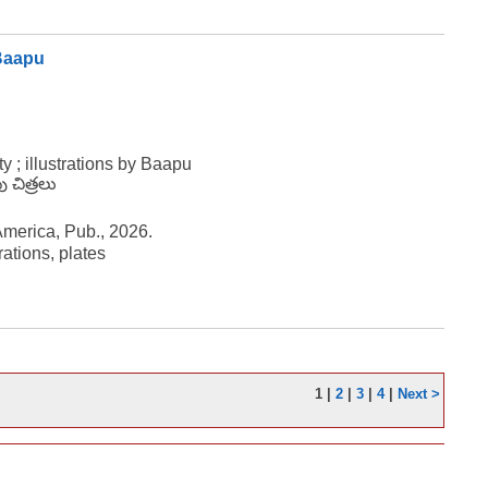
 Baapu
 ; illustrations by Baapu
 చిత్రలు
America, Pub., 2026.
ations, plates
1
|
2
|
3
|
4
|
Next >