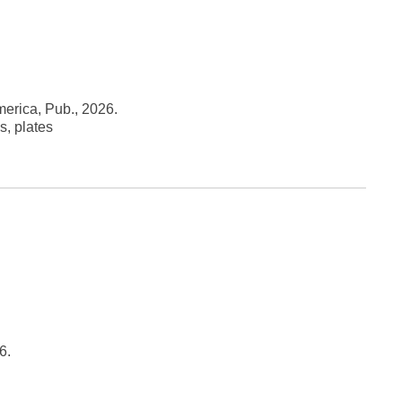
merica, Pub., 2026.
s, plates
6.