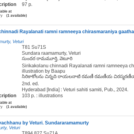
cription
97 p.
lable at
ry
(1 available)
chinnadi Rayalanati ramni ramneeya chirasmaraniya gaatha !
urty, Veturi
T81 Su71S
Sundara raamamurty, Veturi
సుందర రామమూర్తి, వెటూరి
Sirikakolanu chinnadi Rayalanati ramni ramneeya ch
illustration by Baapu
సిరికాకోలను చిన్నది రాయలనాటి రమణీ రమణీయ చిరస్మరణీయ గ
2nd. ed.
Hyderabad [India] : Veturi sahiti samiti, Pub., 2024.
cription
103 p. : illustrations
lable at
ry
(1 available)
vachhanu by Veturi. Sundararamamurty
ty, Veturi
T894.827 Su71A