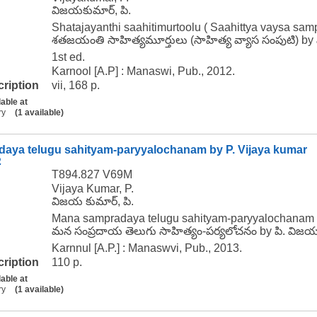
విజయకుమార్, పి.
Shatajayanthi saahitimurtoolu ( Saahittya vaysa samp
శతజయంతి సాహిత్యమూర్తులు (సాహిత్య వ్యాస సంపుటి) by
1st ed.
Karnool [A.P] : Manaswi, Pub., 2012.
cription
vii, 168 p.
lable at
ry
(1 available)
aya telugu sahityam-paryyalochanam by P. Vijaya kumar
.
T894.827 V69M
Vijaya Kumar, P.
విజయ కుమార్, పి.
Mana sampradaya telugu sahityam-paryyalochanam b
మన సంప్రదాయ తెలుగు సాహిత్యం-పర్యలోచనం by పి. విజయ
Karnnul [A.P.] : Manaswvi, Pub., 2013.
cription
110 p.
lable at
ry
(1 available)