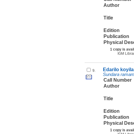
Author
Title
Edition
Publication
Physical Des
1 copy is avai
IGM Libra
Edarilo koyil
9.
Sundara ramamu
Call Number
Author
Title
Edition
Publication
Physical Des
1 copy is avai