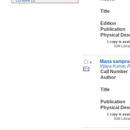
CD-Roms
(
1
)
Title
Edition
Publication
Physical Des
1 copy is avai
IGM Libra
Mana samprad
4.
Vijaya Kumar, P
Call Number
Author
Title
Publication
Physical Des
1 copy is avai
IGM Libra