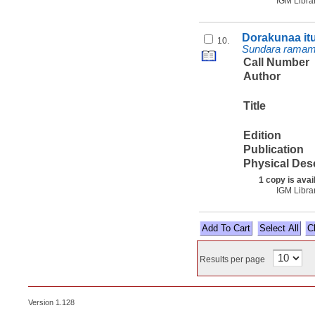
IGM Libra
Dorakunaa itu
10.
Sundara ramamu
Call Number
Author
Title
Edition
Publication
Physical Des
1 copy is avai
IGM Libra
Select All
Results per page
Version 1.128