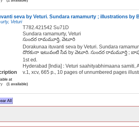
ry
(1 available)
vanti seva by Veturi. Sundara ramamurty ; illustrations by
rty, Veturi
T782.421542 Su71D
Sundara ramamurty, Veturi
సుందర రామమూర్తి, వెటూరి
Dorakunaa ituvanti seva by Veturi. Sundara ramamurty
దొరకునా ఇటువంటి సేవ by వెటూరి. సుందర రామమూర్తి ; బాపు
1st ed.
Hyderabad [India] : Veturi saahityabhimaana samiti, 
cription
v.1, xcv, 665 p., 10 pages of unnumbered pages illustr
lable at
ry
(1 available)