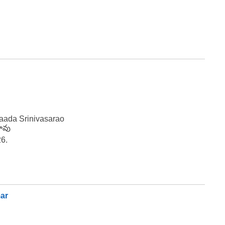
aada Srinivasarao
రావు
26.
mar