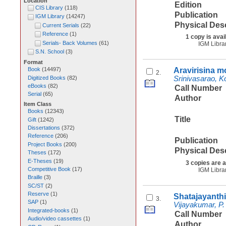
Location
Edition
CIS Library
(
118
)
Publication
IGM Library
(
14247
)
Physical Des
Current Serials
(
22
)
Reference
(
1
)
1 copy is avai
Serials- Back Volumes
(
61
)
IGM Libra
S.N. School
(
3
)
Format
Book
(
14497
)
Aravirisina 
2.
Digitized Books
(
82
)
Srinivasarao, 
eBooks
(
82
)
Call Number
Serial
(
65
)
Author
Item Class
Books
(
12343
)
Title
Gift
(
1242
)
Dissertations
(
372
)
Reference
(
206
)
Publication
Project Books
(
200
)
Physical Des
Theses
(
172
)
E-Theses
(
19
)
3 copies are a
Competitive Book
(
17
)
IGM Libra
Braille
(
3
)
SC/ST
(
2
)
Reserve
(
1
)
Shatajayanthi
3.
SAP
(
1
)
Vijayakumar, P.
Integrated-books
(
1
)
Call Number
Audio/video cassettes
(
1
)
Author