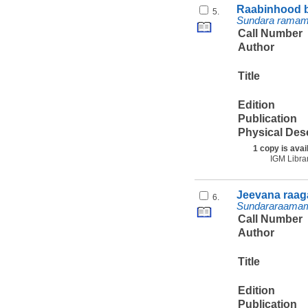
Raabinhood by
5.
Sundara ramamu
Call Number
Author
Title
Edition
Publication
Physical Des
1 copy is avai
IGM Libra
Jeevana raag
6.
Sundararaamamur
Call Number
Author
Title
Edition
Publication