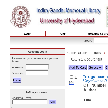
Login
Cart
Heading Sear
Search
Account Login
Current Search:
Telugu
Please enter your username and password
Results 1 to 10 of 14587
below.
Username
Select All
Password
Telugu baasha
1.
Vijayakumar, P.
Call Number
Author
Refine your search
Additional Terms
Title