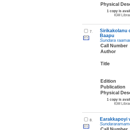
Physical Des
1 copy is avai
IGM Libra
Sirikakolanu 
7.
Baapu
Sundara raamam
Call Number
Author
Title
Edition
Publication
Physical Des
1 copy is avai
IGM Libra
Earakkapoyi 
8.
Sundararamamur
Call Number